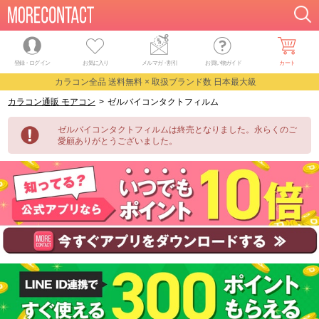
登録・ログイン
お気に入り
メルマガ
・
割引
お買い物ガイド
カート
カラコン全品 送料無料 × 取扱ブランド数 日本最大級
カラコン通販 モアコン
>
ゼルバイコンタクトフィルム
ゼルバイコンタクトフィルムは終売となりました。永らくのご
愛顧ありがとうございました。