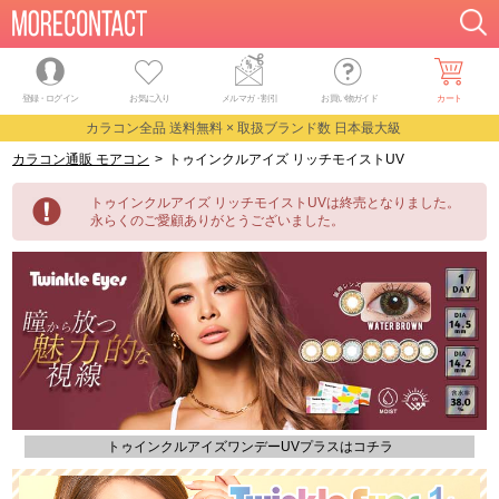
登録・ログイン
お気に入り
メルマガ
・
割引
お買い物ガイド
カート
カラコン全品 送料無料 × 取扱ブランド数 日本最大級
カラコン通販 モアコン
>
トゥインクルアイズ リッチモイストUV
トゥインクルアイズ リッチモイストUVは終売となりました。
永らくのご愛顧ありがとうございました。
トゥインクルアイズワンデーUVプラスはコチラ