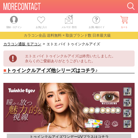
登録・ログイン
お気に入り
メルマガ
・
割引
お買い物ガイド
カート
カラコン全品 送料無料 × 取扱ブランド数 日本最大級
カラコン通販 モアコン
>
エトエ バイ トゥインクルアイズ
エトエ バイ トゥインクルアイズは終売いたしました。
永らくのご愛顧ありがとうございました。
■
トゥインクルアイズ他シリーズはコチラ♪
トゥインクルアイズワンデーUVプラスはコチラ