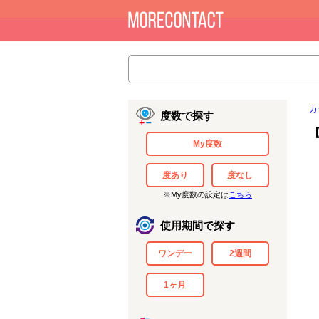
カ
度数で探す
My度数
度あり
度なし
※My度数の設定は
こちら
使用期間で探す
ワンデー
2週間
1ヶ月