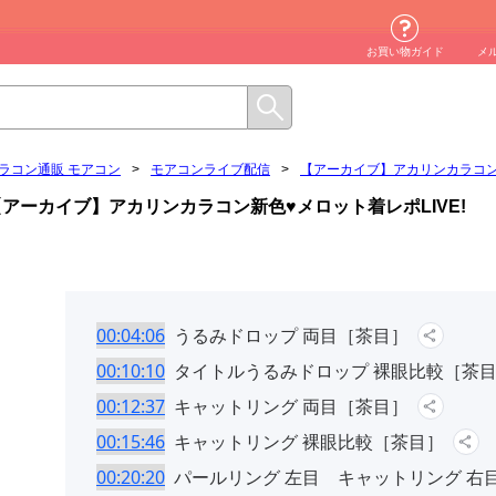
お買い物ガイド
メ
ラコン通販 モアコン
>
モアコンライブ配信
>
【アーカイブ】アカリンカラコン新
【アーカイブ】アカリンカラコン新色♥メロット着レポLIVE!
00:04:06
うるみドロップ 両目［茶目］
00:10:10
タイトルうるみドロップ 裸眼比較［茶
00:12:37
キャットリング 両目［茶目］
00:15:46
キャットリング 裸眼比較［茶目］
00:20:20
パールリング 左目 キャットリング 右