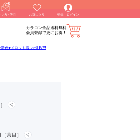
ルマガ・割引
お気に入り
登録・ログイン
カラコン全品送料無料
会員登録で更にお得！
色♥メロット着レポLIVE!
目］
目［茶目］