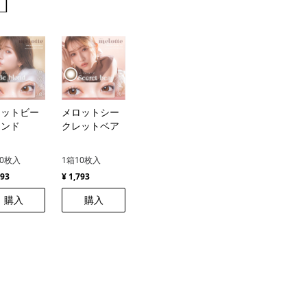
️
ロットビー
メロットシー
ロンド
クレットベア
10枚入
1箱10枚入
793
¥ 1,793
購入
購入