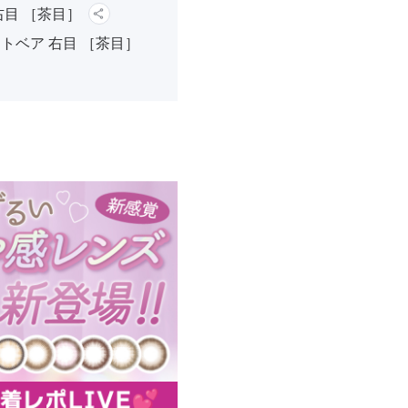
右目 ［茶目］
トベア 右目 ［茶目］