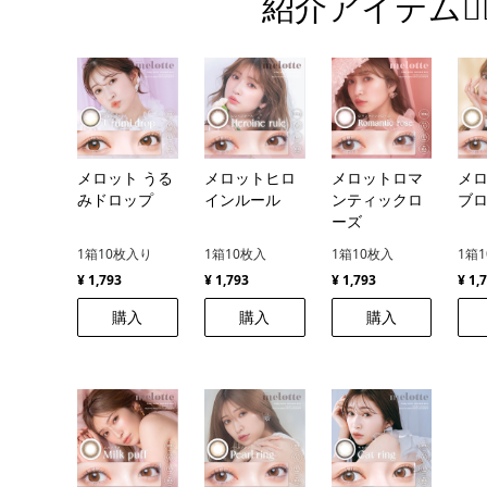
紹介アイテム💁‍♀
メロット うる
メロットヒロ
メロットロマ
メ
みドロップ
インルール
ンティックロ
ブ
ーズ
1箱10枚入り
1箱10枚入
1箱10枚入
1箱
¥ 1,793
¥ 1,793
¥ 1,793
¥ 1,
購入
購入
購入