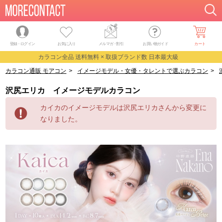
登録・ログイン
お気に入り
メルマガ
・
割引
お買い物ガイド
カート
カラコン全品 送料無料 × 取扱ブランド数 日本最大級
カラコン通販 モアコン
>
イメージモデル・女優・タレントで選ぶカラコン
>
沢尻エリカ イメージモデルカラコン
カイカのイメージモデルは沢尻エリカさんから変更に
なりました。