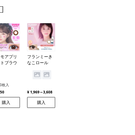
️
リモアプリ
フランミーき
ートブラウ
なこロール
10枚入
650
¥ 1,969～3,608
購入
購入