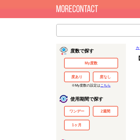
カ
度数で探す
My度数
度あり
度なし
※My度数の設定は
こちら
使用期間で探す
ワンデー
2週間
1ヶ月