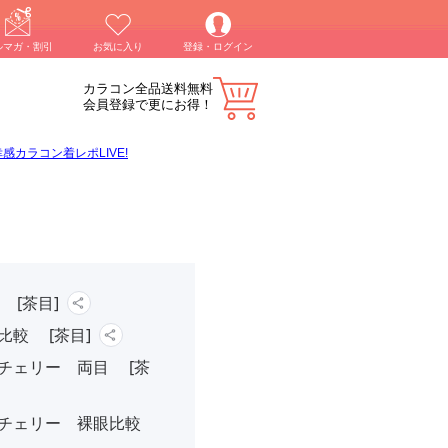
ルマガ・割引
お気に入り
登録・ログイン
カラコン全品送料無料
会員登録で更にお得！
カラコン着レポLIVE!
[茶目]
較 [茶目]
チェリー 両目 [茶
テチェリー 裸眼比較