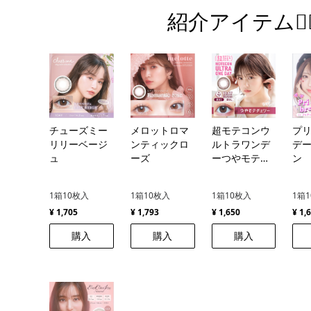
紹介アイテム💁‍♀
チューズミー
メロットロマ
超モテコンウ
プ
リリーベージ
ンティックロ
ルトラワンデ
デ
ュ
ーズ
ーつやモテチ
ン
ェリー
1箱10枚入
1箱10枚入
1箱10枚入
1箱
¥ 1,705
¥ 1,793
¥ 1,650
¥ 1,
購入
購入
購入