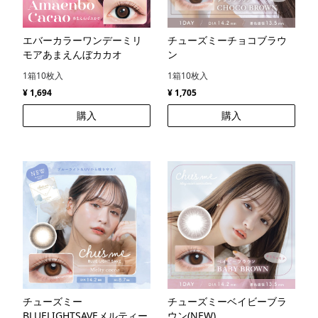
エバーカラーワンデーミリ
チューズミーチョコブラウ
モアあまえんぼカカオ
ン
1箱10枚入
1箱10枚入
¥ 1,694
¥ 1,705
購入
購入
チューズミー
チューズミーベイビーブラ
BLUELIGHTSAVEメルティー
ウン(NEW)