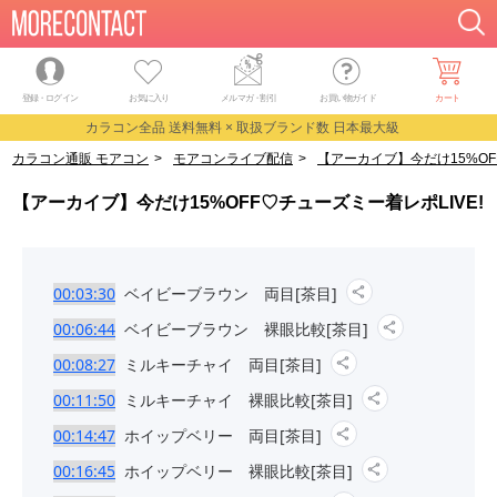
登録・ログイン
お気に入り
メルマガ
・
割引
お買い物ガイド
カート
カラコン全品 送料無料 × 取扱ブランド数 日本最大級
カラコン通販 モアコン
>
モアコンライブ配信
>
【アーカイブ】今だけ15%OF
【アーカイブ】今だけ15%OFF♡チューズミー着レポLIVE!
00:03:30
ベイビーブラウン 両目[茶目]
00:06:44
ベイビーブラウン 裸眼比較[茶目]
00:08:27
ミルキーチャイ 両目[茶目]
00:11:50
ミルキーチャイ 裸眼比較[茶目]
00:14:47
ホイップベリー 両目[茶目]
00:16:45
ホイップベリー 裸眼比較[茶目]