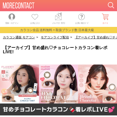
登録・ログイン
お気に入り
メルマガ
・
割引
お買い物ガイド
カート
カラコン全品 送料無料 × 取扱ブランド数 日本最大級
カラコン通販 モアコン
>
モアコンライブ配信
>
【アーカイブ】甘め盛れ♡チョ
【アーカイブ】甘め盛れ♡チョコレートカラコン着レポ
LIVE!