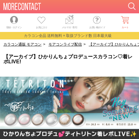
登録・ログイン
お気に入り
メルマガ
・
割引
お買い物ガイド
カート
カラコン全品 送料無料 × 取扱ブランド数 日本最大級
カラコン通販 モアコン
>
モアコンライブ配信
>
【アーカイブ】ひかりんちょプ
【アーカイブ】ひかりんちょプロデュースカラコン♡着レ
ポLIVE!