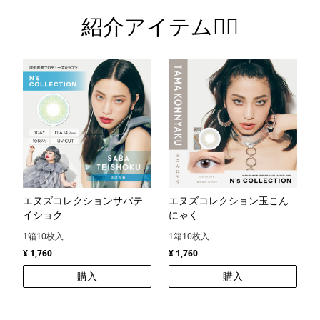
紹介アイテム💁‍♀️
エヌズコレクションサバテ
エヌズコレクション玉こん
イショク
にゃく
1箱10枚入
1箱10枚入
¥ 1,760
¥ 1,760
購入
購入