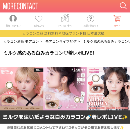
登録・ログイン
お気に入り
メルマガ
・
割引
お買い物ガイド
カート
カラコン全品 送料無料 × 取扱ブランド数 日本最大級
カラコン通販 モアコン
>
モアコンライブ配信
>
ミルク感のある白みカラコン♡着
ミルク感のある白みカラコン♡着レポLIVE!