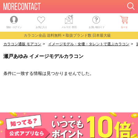
登録・ログイン
お気に入り
メルマガ
・
割引
お買い物ガイド
カート
カラコン全品 送料無料 × 取扱ブランド数 日本最大級
カラコン通販 モアコン
>
イメージモデル・女優・タレントで選ぶカラコン
>
瀬戸あゆみ イメージモデルカラコン
条件に一致する情報は見つかりませんでした。