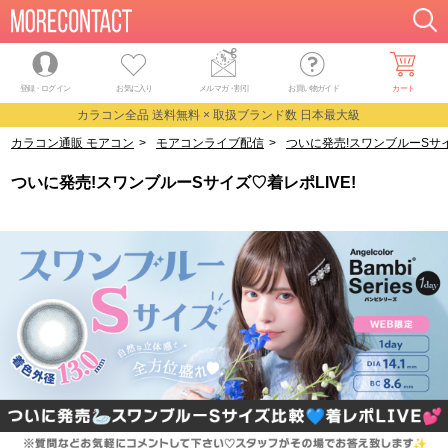
登録・ログイン
お気に入り
メルマガ
・
割引
お買い物ガイド
カート
カラコン全品 送料無料 × 取扱ブランド数 日本最大級
カラコン通販 モアコン
>
モアコンライブ配信
>
ついに発売!スワンブルーSサイ
ついに発売!スワンブルーSサイズ♡着レポLIVE!