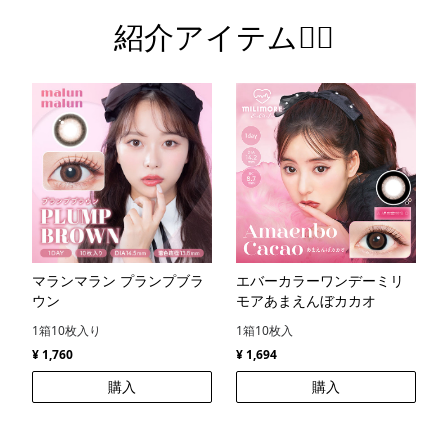
紹介アイテム💁‍♀️
マランマラン プランプブラ
エバーカラーワンデーミリ
ウン
モアあまえんぼカカオ
1箱10枚入り
1箱10枚入
¥ 1,760
¥ 1,694
購入
購入