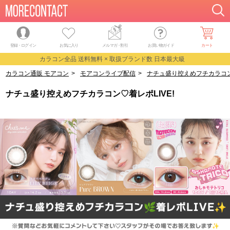
登録・ログイン
お気に入り
メルマガ
・
割引
お買い物ガイド
カート
カラコン全品 送料無料 × 取扱ブランド数 日本最大級
カラコン通販 モアコン
>
モアコンライブ配信
>
ナチュ盛り控えめフチカラコン♡
ナチュ盛り控えめフチカラコン♡着レポLIVE!