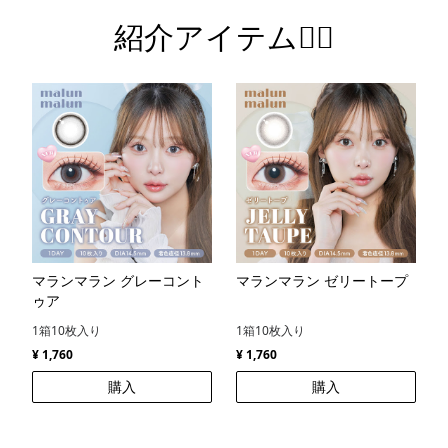
紹介アイテム💁‍♀️
マランマラン グレーコント
マランマラン ゼリートープ
ゥア
1箱10枚入り
1箱10枚入り
¥ 1,760
¥ 1,760
購入
購入