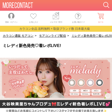
登録・ログイン
お気に入り
メルマガ
・
割引
お買い物ガイド
カート
カラコン全品 送料無料 × 取扱ブランド数 日本最大級
カラコン通販 モアコン
>
モアコンライブ配信
>
ミレディ新色発売♡着レポLIV
ミレディ新色発売♡着レポLIVE!