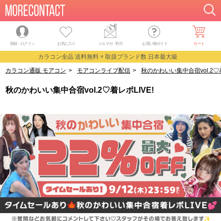
登録・ログイン
お気に入り
メルマガ
・
割引
お買い物ガイド
カート
カラコン全品 送料無料 × 取扱ブランド数 日本最大級
カラコン通販 モアコン
>
モアコンライブ配信
>
秋のかわいい集中合宿vol.2♡着
秋のかわいい集中合宿vol.2♡着レポLIVE!