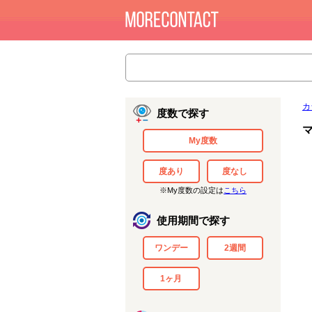
カ
度数で探す
My度数
度あり
度なし
※My度数の設定は
こちら
使用期間で探す
ワンデー
2週間
1ヶ月