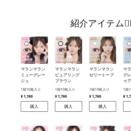
紹介アイテム💁‍♀
マランマラン
マランマラン
マランマラン
マ
ミューグレー
ピュアリング
ゼリートープ
グ
ジュ
ブラウン
ゥ
1箱10枚入り
1箱10枚入り
1箱10枚入り
1箱
¥ 1,760
¥ 1,760
¥ 1,760
¥ 1,
購入
購入
購入