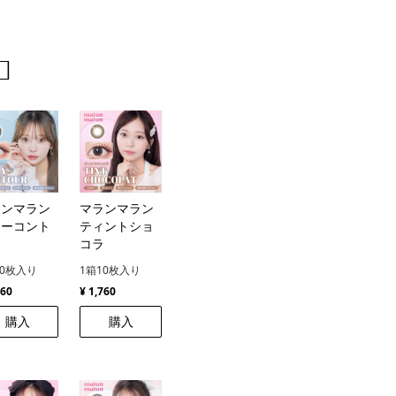
️
ランマラン
マランマラン
レーコント
ティントショ
ア
コラ
10枚入り
1箱10枚入り
760
¥ 1,760
購入
購入