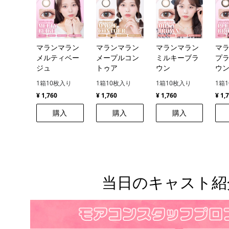
マランマラン
マランマラン
マランマラン
マ
メルティベー
メープルコン
ミルキーブラ
プ
ジュ
トゥア
ウン
ウ
1箱10枚入り
1箱10枚入り
1箱10枚入り
1箱
¥ 1,760
¥ 1,760
¥ 1,760
¥ 1,
購入
購入
購入
当日のキャスト紹