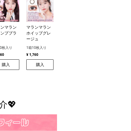
ランマラン
マランマラン
ランプブラ
ホイップグレ
ン
ージュ
10枚入り
1箱10枚入り
760
¥ 1,760
購入
購入
介💖