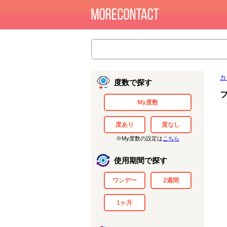
カ
度数で探す
フ
My度数
度あり
度なし
※My度数の設定は
こちら
使用期間で探す
ワンデー
2週間
1ヶ月