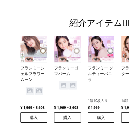
紹介アイテム💁‍♀
フランミーシ
フランミーゴ
フランミー ソ
フラ
ェルフラワー
マバーム
ルティーバニ
タ
ムーン
ラ
1箱10枚入り
1箱
¥ 1,969～3,608
¥ 1,969～3,608
¥ 1,969
¥ 1,
購入
購入
購入