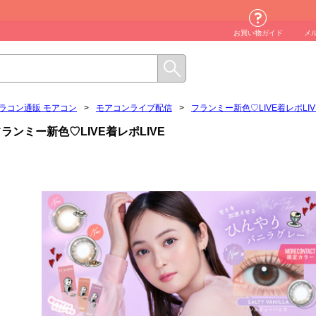
お買い物ガイド
メ
ラコン通販 モアコン
>
モアコンライブ配信
>
フランミー新色♡LIVE着レポLIV
ランミー新色♡LIVE着レポLIVE