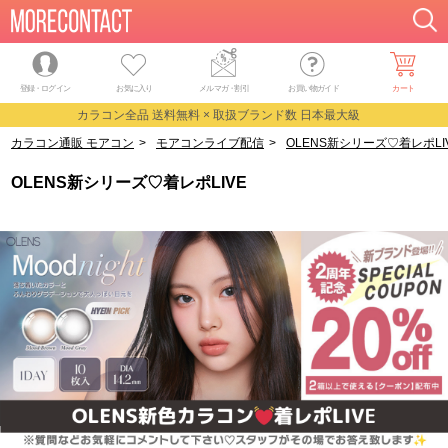
登録・ログイン
お気に入り
メルマガ
・
割引
お買い物ガイド
カート
カラコン全品 送料無料 × 取扱ブランド数 日本最大級
カラコン通販 モアコン
>
モアコンライブ配信
>
OLENS新シリーズ♡着レポLI
OLENS新シリーズ♡着レポLIVE