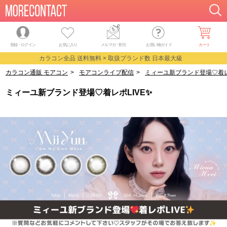
登録・ログイン
お気に入り
メルマガ
・
割引
お買い物ガイド
カート
カラコン全品 送料無料 × 取扱ブランド数 日本最大級
カラコン通販 モアコン
>
モアコンライブ配信
>
ミィーユ新ブランド登場♡着レポ
ミィーユ新ブランド登場♡着レポLIVE✨