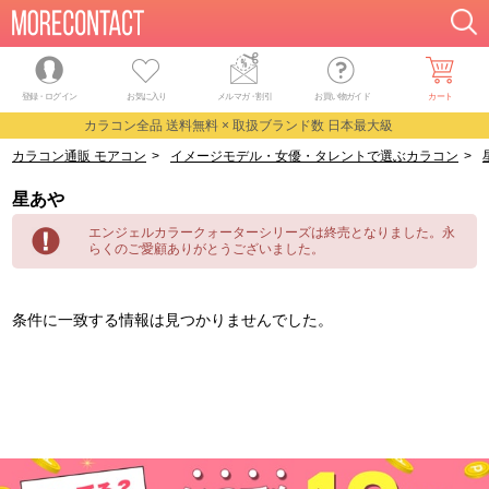
登録・ログイン
お気に入り
メルマガ
・
割引
お買い物ガイド
カート
カラコン全品 送料無料 × 取扱ブランド数 日本最大級
カラコン通販 モアコン
>
イメージモデル・女優・タレントで選ぶカラコン
>
星あや
エンジェルカラークォーターシリーズは終売となりました。永
らくのご愛顧ありがとうございました。
条件に一致する情報は見つかりませんでした。