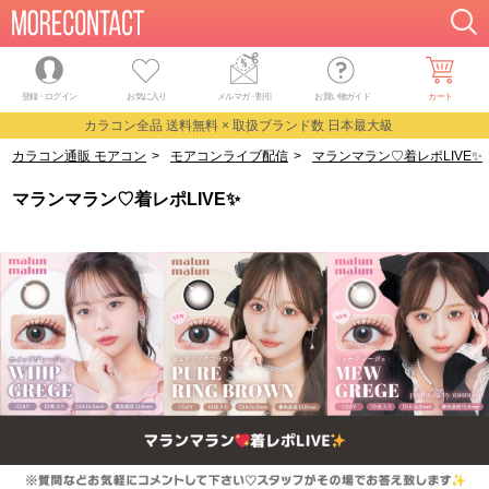
登録・ログイン
お気に入り
メルマガ
・
割引
お買い物ガイド
カート
カラコン全品 送料無料 × 取扱ブランド数 日本最大級
カラコン通販 モアコン
>
モアコンライブ配信
>
マランマラン♡着レポLIVE✨
マランマラン♡着レポLIVE✨