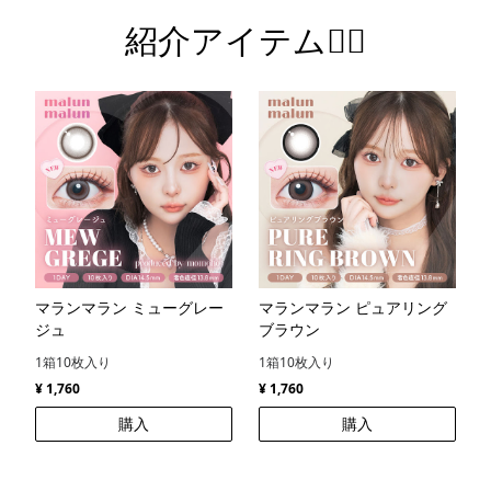
紹介アイテム💁‍♀️
マランマラン ミューグレー
マランマラン ピュアリング
ジュ
ブラウン
1箱10枚入り
1箱10枚入り
¥ 1,760
¥ 1,760
購入
購入