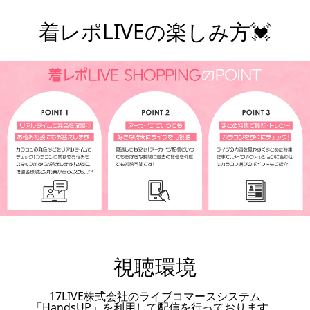
着レポLIVEの楽しみ方💓
¥7,800
視聴環境
17LIVE株式会社のライブコマースシステム
「HandsUP」を利用して配信を行っております。