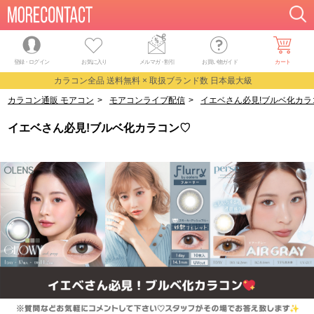
登録・ログイン
お気に入り
メルマガ
・
割引
お買い物ガイド
カート
カラコン全品 送料無料 × 取扱ブランド数 日本最大級
カラコン通販 モアコン
>
モアコンライブ配信
>
イエベさん必見!ブルベ化カラ
イエベさん必見!ブルベ化カラコン♡