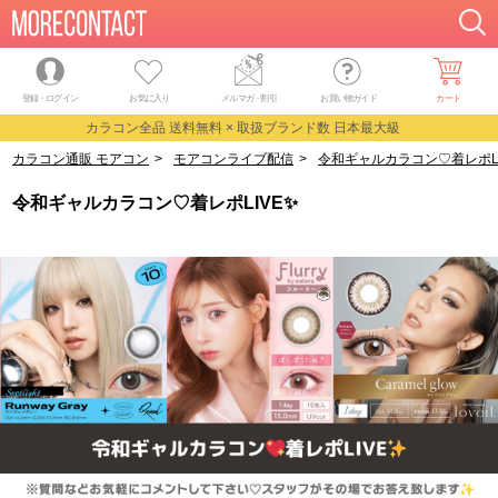
登録・ログイン
お気に入り
メルマガ
・
割引
お買い物ガイド
カート
カラコン全品 送料無料 × 取扱ブランド数 日本最大級
カラコン通販 モアコン
>
モアコンライブ配信
>
令和ギャルカラコン♡着レポLI
令和ギャルカラコン♡着レポLIVE✨