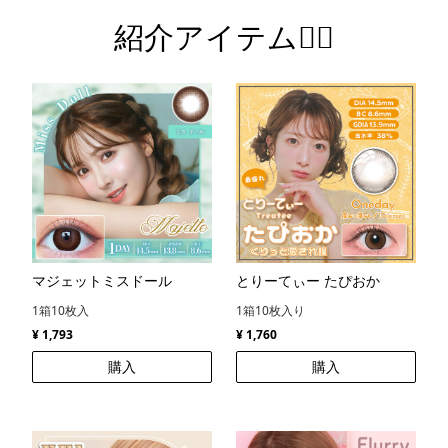
紹介アイテム💁‍♀️
マジェットミスドール
とりーてぃー たぴおか
1箱10枚入
1箱10枚入り
¥ 1,793
¥ 1,760
購入
購入