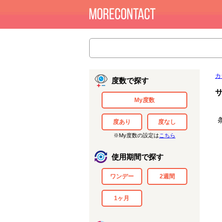
カ
度数で探す
My度数
度あり
度なし
※My度数の設定は
こちら
使用期間で探す
ワンデー
2週間
1ヶ月