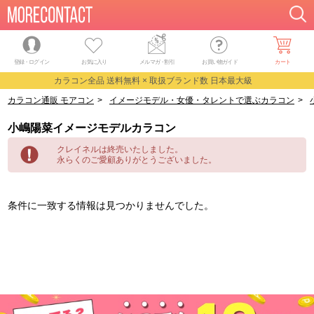
登録・ログイン
お気に入り
メルマガ
・
割引
お買い物ガイド
カート
カラコン全品 送料無料 × 取扱ブランド数 日本最大級
カラコン通販 モアコン
>
イメージモデル・女優・タレントで選ぶカラコン
>
小嶋陽菜イメージモデルカラコン
クレイネルは終売いたしました。
永らくのご愛顧ありがとうございました。
条件に一致する情報は見つかりませんでした。