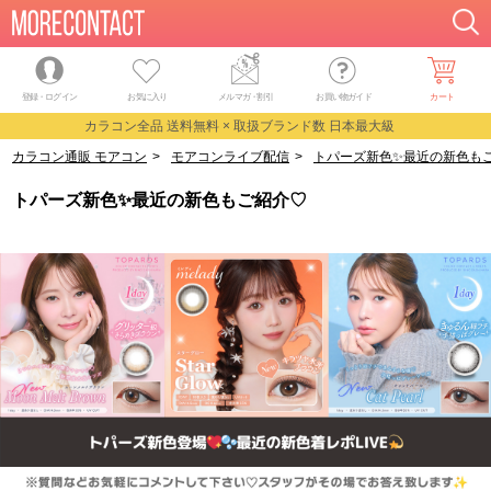
登録・ログイン
お気に入り
メルマガ
・
割引
お買い物ガイド
カート
カラコン全品 送料無料 × 取扱ブランド数 日本最大級
カラコン通販 モアコン
>
モアコンライブ配信
>
トパーズ新色✨最近の新色も
トパーズ新色✨最近の新色もご紹介♡