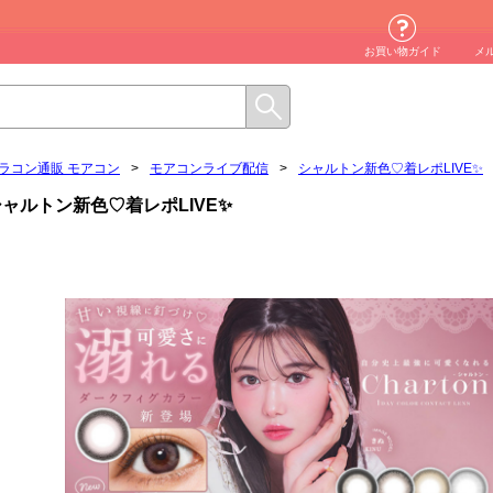
お買い物ガイド
メ
ラコン通販 モアコン
>
モアコンライブ配信
>
シャルトン新色♡着レポLIVE✨
シャルトン新色♡着レポLIVE✨