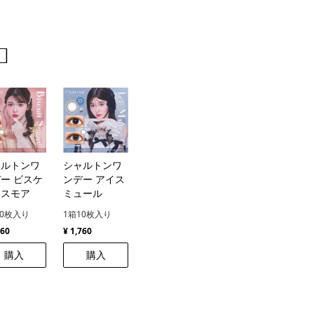
️
ャルトンワ
シャルトンワ
ー ビスケ
ンデー アイス
トスモア
ミュール
10枚入り
1箱10枚入り
760
¥ 1,760
購入
購入