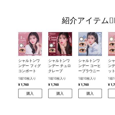
紹介アイテム💁‍♀
シャルトンワ
シャルトンワ
シャルトンワ
シ
ンデー フィグ
ンデー チュロ
ンデー コーヒ
ンデ
コンポート
クレープ
ーブラウニー
ッ
1箱10枚入り
1箱10枚入り
1箱10枚入り
1箱
¥ 1,760
¥ 1,760
¥ 1,760
¥ 1,
購入
購入
購入