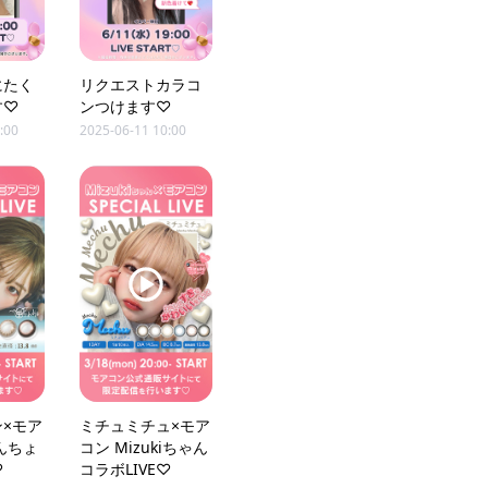
にたく
リクエストカラコ
す♡
ンつけます♡
:00
2025-06-11 10:00
×モア
ミチュミチュ×モア
んちょ
コン Mizukiちゃん
♡
コラボLIVE♡