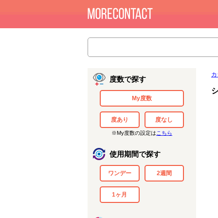
カ
度数で探す
My度数
度あり
度なし
※My度数の設定は
こちら
使用期間で探す
ワンデー
2週間
1ヶ月