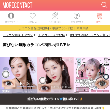
登録・ログイン
お気に入り
メルマガ
・
割引
お買い物ガイド
カート
カラコン全品 送料無料 × 取扱ブランド数 日本最大級
カラコン通販 モアコン
>
モアコンライブ配信
>
媚びない無敵カラコン♡着レポL
媚びない無敵カラコン♡着レポLIVE✨