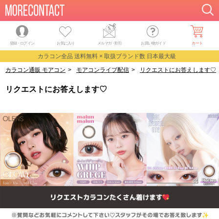
登録・ログイン
お気に入り
メルマガ
・
割引
お買い物ガイド
カート
カラコン全品 送料無料 × 取扱ブランド数 日本最大級
カラコン通販 モアコン
>
モアコンライブ配信
>
リクエストにお答えします♡
リクエストにお答えします♡