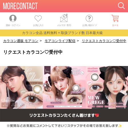
登録・ログイン
お気に入り
メルマガ
・
割引
お買い物ガイド
カート
カラコン全品 送料無料 × 取扱ブランド数 日本最大級
カラコン通販 モアコン
>
モアコンライブ配信
>
リクエストカラコン♡受付中
リクエストカラコン♡受付中