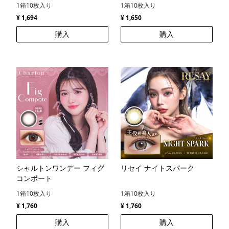
1箱10枚入り
1箱10枚入り
¥ 1,694
¥ 1,650
購入
購入
シャルトンワンデー フィグ
リセイ ナイトスパーク
コンポート
1箱10枚入り
1箱10枚入り
¥ 1,760
¥ 1,760
購入
購入