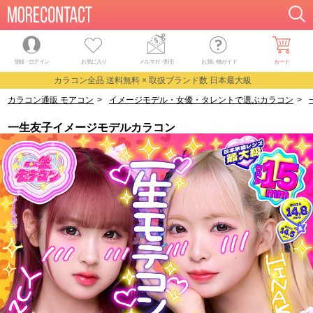
登録・ログイン
お気に入り
メルマガ
・
割引
お買い物ガイド
カート
カラコン全品 送料無料 × 取扱ブランド数 日本最大級
カラコン通販 モアコン
>
イメージモデル・女優・タレントで選ぶカラコン
>
一生友子イメージモデルカラコン