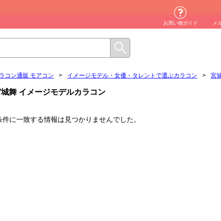
お買い物ガイド
メ
ラコン通販 モアコン
>
イメージモデル・女優・タレントで選ぶカラコン
>
宮
宮城舞 イメージモデルカラコン
条件に一致する情報は見つかりませんでした。