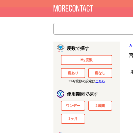
カ
度数で探す
My度数
度あり
度なし
※My度数の設定は
こちら
使用期間で探す
ワンデー
2週間
1ヶ月