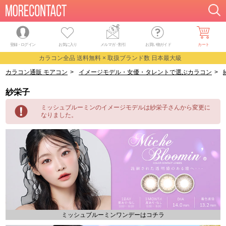
登録・ログイン
お気に入り
メルマガ
・
割引
お買い物ガイド
カート
カラコン全品 送料無料 × 取扱ブランド数 日本最大級
カラコン通販 モアコン
>
イメージモデル・女優・タレントで選ぶカラコン
>
紗栄子
ミッシュブルーミンのイメージモデルは紗栄子さんから変更に
なりました。
ミッシュブルーミンワンデーはコチラ