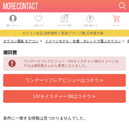
登録・ログイン
お気に入り
メルマガ
・
割引
お買い物ガイド
カート
カラコン全品 送料無料 × 取扱ブランド数 日本最大級
カラコン通販 モアコン
>
イメージモデル・女優・タレントで選ぶカラコン
>
堀田茜
ワンデーリフレアビジュー・UVモイスチャー38のイメージモ
デルは堀田茜さんから変更となりました。
ワンデーリフレアビジューはコチラ≫
UVモイスチャー38はコチラ≫
条件に一致する情報は見つかりませんでした。