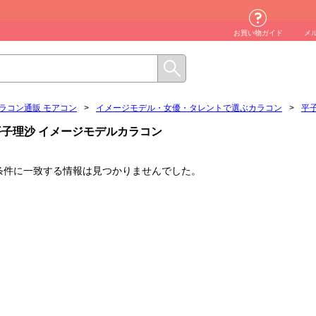
お買い物ガイド
メ
ラコン通販 モアコン
>
イメージモデル・女優・タレントで選ぶカラコン
>
平
平子理沙 イメージモデルカラコン
条件に一致する情報は見つかりませんでした。