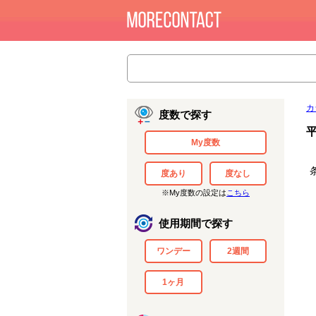
カ
度数で探す
My度数
度あり
度なし
※My度数の設定は
こちら
使用期間で探す
ワンデー
2週間
1ヶ月