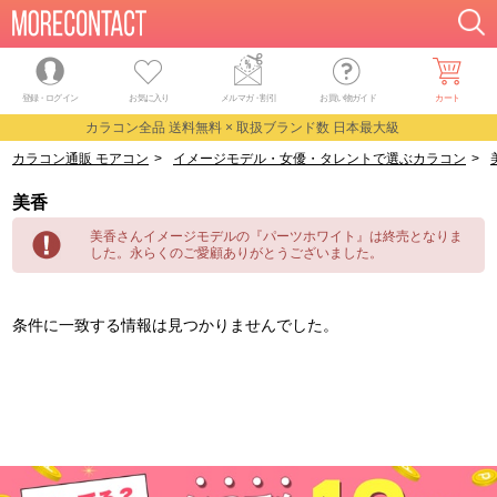
登録・ログイン
お気に入り
メルマガ
・
割引
お買い物ガイド
カート
カラコン全品 送料無料 × 取扱ブランド数 日本最大級
カラコン通販 モアコン
>
イメージモデル・女優・タレントで選ぶカラコン
>
美香
美香さんイメージモデルの『パーツホワイト』は終売となりま
した。永らくのご愛顧ありがとうございました。
条件に一致する情報は見つかりませんでした。