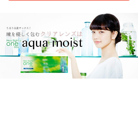
1日中うるうる感が続くクリアレンズなら、ワンデーアクアモ
イスト。瞳にやさしい潤い成分・MPCポリマーを配合し、従
来品よりも約2倍も保水性アップしていますよ。ベースカーブ
も8.6mm、8.9mmから選定可能で、レンズに加工された1day
マーキングが裏と表をハッキリ区別できるから快適に使えま