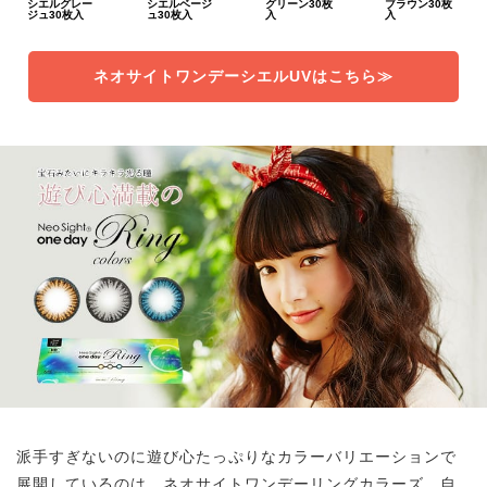
シエルグレー
シエルベージ
グリーン30枚
ブラウン30枚
ジュ30枚入
ュ30枚入
入
入
ネオサイトワンデーシエルUVはこちら≫
派手すぎないのに遊び心たっぷりなカラーバリエーションで
展開しているのは、ネオサイトワンデーリングカラーズ。自