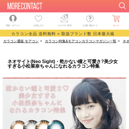
登録・ログイン
お気に入り
メルマガ
・
割引
お買い物ガイド
カート
カラコン全品 送料無料 × 取扱ブランド数 日本最大級
カラコン通販 モアコン
>
カラコン特集&モアコンカラコンマガジン一覧
>
ネオ
ネオサイト(Neo Sight)・乾かない瞳と可愛さ?美少女
すぎる小松菜奈ちゃんになれるカラコン特集