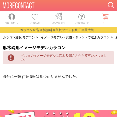
登録・ログイン
お気に入り
メルマガ
・
割引
お買い物ガイド
カート
カラコン全品 送料無料 × 取扱ブランド数 日本最大級
カラコン通販 モアコン
>
イメージモデル・女優・タレントで選ぶカラコン
>
麻木玲那イメージモデルカラコン
ベルタのイメージモデルは麻木 玲那さんから変更いたしまし
た。
条件に一致する情報は見つかりませんでした。