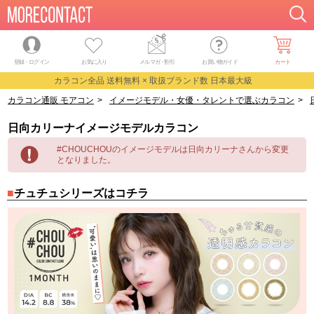
登録・ログイン
お気に入り
メルマガ
・
割引
お買い物ガイド
カート
カラコン全品 送料無料 × 取扱ブランド数 日本最大級
カラコン通販 モアコン
>
イメージモデル・女優・タレントで選ぶカラコン
>
日向カリーナイメージモデルカラコン
#CHOUCHOUのイメージモデルは日向カリーナさんから変更
となりました。
チュチュシリーズはコチラ