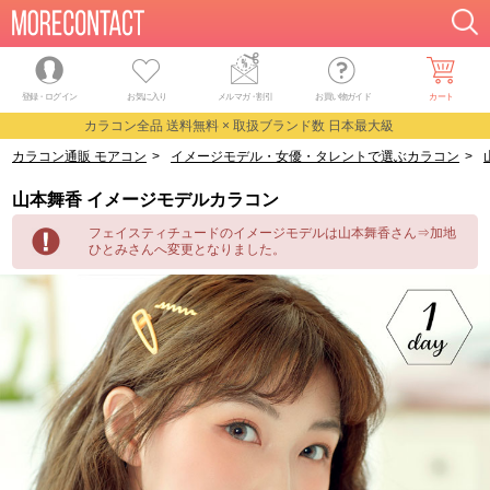
登録・ログイン
お気に入り
メルマガ
・
割引
お買い物ガイド
カート
カラコン全品 送料無料 × 取扱ブランド数 日本最大級
カラコン通販 モアコン
>
イメージモデル・女優・タレントで選ぶカラコン
>
山本舞香 イメージモデルカラコン
フェイスティチュードのイメージモデルは山本舞香さん⇒加地
ひとみさんへ変更となりました。