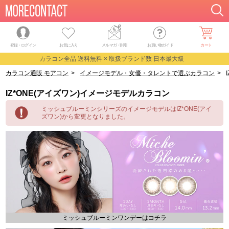
登録・ログイン
お気に入り
メルマガ
・
割引
お買い物ガイド
カート
カラコン全品 送料無料 × 取扱ブランド数 日本最大級
カラコン通販 モアコン
>
イメージモデル・女優・タレントで選ぶカラコン
>
IZ*ONE(アイズワン)イメージモデルカラコン
ミッシュブルーミンシリーズのイメージモデルはIZ*ONE(アイ
ズワン)から変更となりました。
ミッシュブルーミンワンデーはコチラ