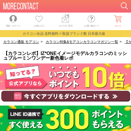
登録・ログイン
お気に入り
メルマガ
・
割引
お買い物ガイド
カート
カラコン全品 送料無料 × 取扱ブランド数 日本最大級
カラコン通販 モアコン
>
カラコン特集&モアコンカラコンマガジン一覧
>
【
【カラコンレポ】IZ*ONEイメージモデルカラコンのミッシ
ュブルーミンワンデー新色着レポ