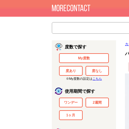
カ
度数で探す
My度数
度あり
度なし
※My度数の設定は
こちら
使用期間で探す
ワンデー
2週間
1ヶ月