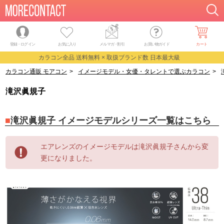
登録・ログイン
お気に入り
メルマガ
・
割引
お買い物ガイド
カート
カラコン全品 送料無料 × 取扱ブランド数 日本最大級
カラコン通販 モアコン
>
イメージモデル・女優・タレントで選ぶカラコン
>
滝沢眞規子
滝沢眞規子 イメージモデルシリーズ一覧はこちら
エアレンズのイメージモデルは滝沢眞規子さんから変
更になりました。