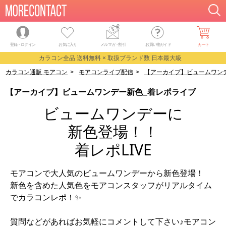
登録・ログイン
お気に入り
メルマガ
・
割引
お買い物ガイド
カート
カラコン全品 送料無料 × 取扱ブランド数 日本最大級
カラコン通販 モアコン
>
モアコンライブ配信
>
【アーカイブ】ビュームワン
【アーカイブ】ビュームワンデー新色_着レポライブ
ビュームワンデーに
新色登場！！
着レポLIVE
モアコンで大人気のビュームワンデーから新色登場！
新色を含めた人気色をモアコンスタッフがリアルタイム
でカラコンレポ！✨
質問などがあればお気軽にコメントして下さい♪モアコン