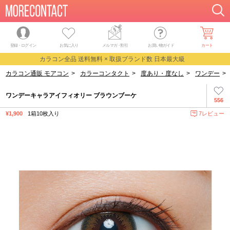
登録・ログイン
お気に入り
メルマガ
・
割引
お買い物ガイド
カート
カラコン全品 送料無料 × 取扱ブランド数 日本最大級
カラコン通販 モアコン
>
カラーコンタクト
>
度あり・度なし
>
ワンデー
>
ワンデーキャラアイフィオリー ブラウンブーケ
556
¥1,900
1箱10枚入り
7レビュー