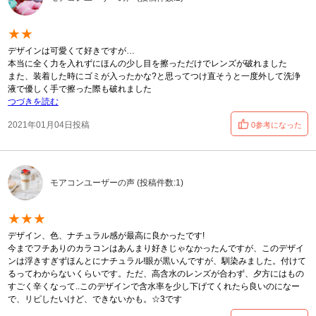
★★
デザインは可愛くて好きですが…
本当に全く力を入れずにほんの少し目を擦っただけでレンズが破れました
また、装着した時にゴミが入ったかな?と思ってつけ直そうと一度外して洗浄
液で優しく手で擦った際も破れました
つづきを読む
2021年01月04日投稿
0参考になった
モアコンユーザーの声 (投稿件数:1)
★★★
デザイン、色、ナチュラル感が最高に良かったです!
今までフチありのカラコンはあんまり好きじゃなかったんですが、このデザイ
ンは浮きすぎずほんとにナチュラル!眼が黒いんですが、馴染みました。付けて
るってわからないくらいです。ただ、高含水のレンズが合わず、夕方にはもの
すごく辛くなって..このデザインで含水率を少し下げてくれたら良いのになー
で、リピしたいけど、できないかも。☆3です