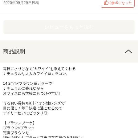
2020年09月29日投稿
0参考になった
レビューをもっと読む
商品説明
毎日にさりげなく“カワイイ”を添えてくれる
ナチュラルな大人カワイイ系カラコン。
14.2mm×ブラウン系カラーで
ナチュラルに盛れながら
オフィスにも学校にもつけやすい♪
うるおい長持ち&非イオン性レンズで
目に優しく毎日快適に過ごせるので
デイリー使いにピッタリ◎
【ブラウンブーケ】
ブラウン×ブラック
定番ブラウンも、
細めのぼかしブラックフチで存在感のある瞳に♪