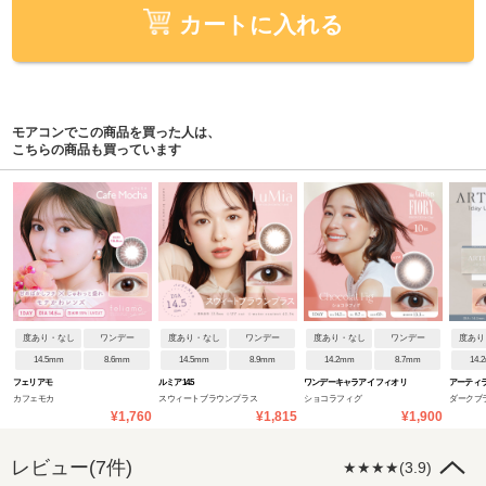
カートに入れる
モアコンでこの商品を買った人は、
こちらの商品も買っています
度あり・なし
ワンデー
度あり・なし
ワンデー
度あり・なし
ワンデー
度あり
14.5mm
8.6mm
14.5mm
8.9mm
14.2mm
8.7mm
14.
フェリアモ
ルミア14.5
ワンデーキャラアイ フィオリ
アーティラ
カフェモカ
スウィートブラウンプラス
ショコラフィグ
ダークブ
ー
¥1,760
¥1,815
¥1,900
レビュー(7件)
★★★★(3.9)