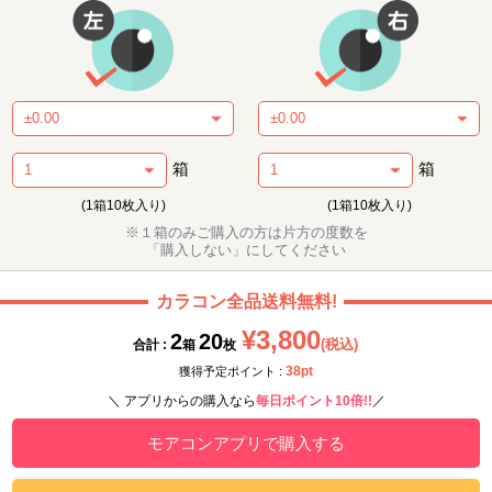
箱
箱
(1箱10枚入り)
(1箱10枚入り)
※１箱のみご購入の方は片方の度数を
「購入しない」にしてください
カラコン全品送料無料!
¥3,800
2
20
(税込)
合計 :
箱
枚
38pt
獲得予定ポイント :
＼ アプリからの購入なら
毎日ポイント10倍!!
／
モアコンアプリで購入する