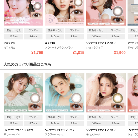
度あり・なし
ワンデー
度あり・なし
ワンデー
度あり・なし
ワンデー
度あり
14.5mm
8.6mm
14.5mm
8.9mm
14.2mm
8.7mm
14.
フェリアモ
ルミア14.5
ワンデーキャラアイ フィオリ
アーティラ
カフェモカ
スウィートブラウンプラス
ショコラフィグ
ダークブ
ー
¥1,760
¥1,815
¥1,900
人気のカラバリ商品はこちら
度あり・なし
ワンデー
度あり・なし
ワンデー
度あり・なし
ワンデー
度あり
14.2mm
8.7mm
14.2mm
8.7mm
14.2mm
8.7mm
14.
ワンデーキャラアイ フィオリ
ワンデーキャラアイ フィオリ
ワンデーキャラアイ フィオリ
ワンデーキ
リリーキャメル
フラワーベージュ
モカブルーム
ショコラ
ー
ー
ー
ー