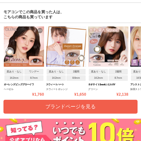
モアコンでこの商品を買った人は、
こちらの商品も買っています
度あり・なし
ワンデー
度あり・なし
2週間
度あり・なし
2週間
度あり
14.2mm
8.7mm
14.2mm
8.6mm
14.2mm
8.7mm
14.
オーレンズ ビッググローイワ
スウィートハート
ネオサイト2weekシエルUV
アシストシ
ヘーゼル
スウィートオレンジ
グリーン
抹茶スト
ンデー
ンデー
¥1,760
¥1,650
¥2,138
ブランドページを見る