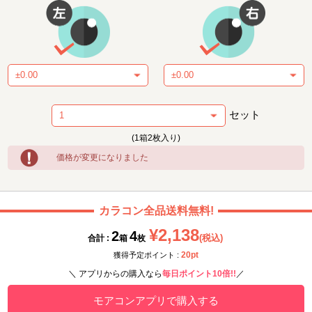
セット
(1箱2枚入り)
価格が変更になりました
カラコン全品送料無料!
¥2,138
2
4
(税込)
合計 :
箱
枚
20pt
獲得予定ポイント :
＼ アプリからの購入なら
毎日ポイント10倍!!
／
モアコンアプリで購入する