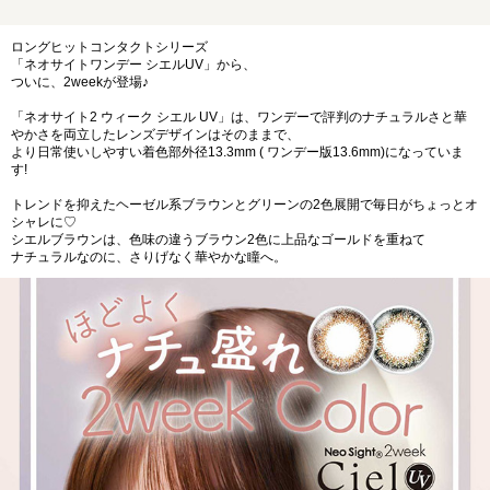
ロングヒットコンタクトシリーズ
「ネオサイトワンデー シエルUV」から、
ついに、2weekが登場♪
「ネオサイト2 ウィーク シエル UV」は、ワンデーで評判のナチュラルさと華
やかさを両立したレンズデザインはそのままで、
より日常使いしやすい着色部外径13.3mm ( ワンデー版13.6mm)になっていま
す!
トレンドを抑えたヘーゼル系ブラウンとグリーンの2色展開で毎日がちょっとオ
シャレに♡
シエルブラウンは、色味の違うブラウン2色に上品なゴールドを重ねて
ナチュラルなのに、さりげなく華やかな瞳へ。