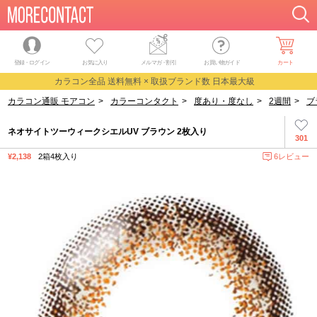
登録・ログイン
お気に入り
メルマガ
・
割引
お買い物ガイド
カート
カラコン全品 送料無料 × 取扱ブランド数 日本最大級
カラコン通販 モアコン
>
カラーコンタクト
>
度あり・度なし
>
2週間
>
ブ
ネオサイトツーウィークシエルUV ブラウン 2枚入り
301
¥2,138
2箱4枚入り
6レビュー