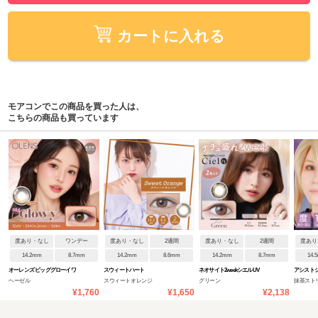
カートに入れる
モアコンでこの商品を買った人は、
こちらの商品も買っています
度あり・なし
ワンデー
度あり・なし
2週間
度あり・なし
2週間
度あり
14.2mm
8.7mm
14.2mm
8.6mm
14.2mm
8.7mm
14.
オーレンズ ビッググローイワ
スウィートハート
ネオサイト2weekシエルUV
アシストシ
ヘーゼル
スウィートオレンジ
グリーン
抹茶スト
ンデー
ンデー
¥1,760
¥1,650
¥2,138