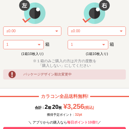
箱
箱
(1箱10枚入り)
(1箱10枚入り)
※１箱のみご購入の方は片方の度数を
「購入しない」にしてください
パッケージデザイン順次変更中
カラコン全品送料無料!
¥3,256
2
20
(税込)
合計 :
箱
枚
32pt
獲得予定ポイント :
＼ アプリからの購入なら
毎日ポイント10倍!!
／