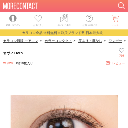
登録・ログイン
お気に入り
メルマガ
・
割引
お買い物ガイド
カート
カラコン全品 送料無料 × 取扱ブランド数 日本最大級
カラコン通販 モアコン
>
カラーコンタクト
>
度あり・度なし
>
ワンデー
>
オヴィ OvE5
797
¥1,628
1箱10枚入り
5レビュー