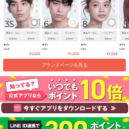
度あり・なし
ワンデー
度あり・なし
ワンデー
度あり・なし
ワンデー
度あり
14.0mm
8.7mm
14.0mm
8.7mm
14.2mm
8.6mm
14.
オヴィ
オヴィ
オヴィ
オヴィ
OvE3S
OvE6
OvE8
OvEN
¥1,628
¥1,628
¥1,628
ブランドページを見る