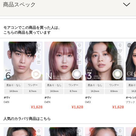
商品スペック
モアコンでこの商品を買った人は、
こちらの商品も買っています
度あり・なし
ワンデー
度あり・なし
ワンデー
度あり・なし
ワンデー
度あり
14.0mm
8.7mm
14.0mm
8.7mm
14.2mm
8.6mm
14.
オヴィ
オヴィ
オヴィ
オーレンズ
OvE6
OvEN
OvE3
ブラック
¥1,628
¥1,628
¥1,628
人気のカラバリ商品はこちら