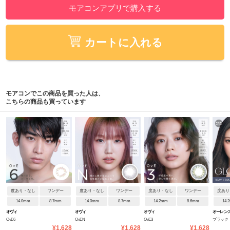
モアコンアプリで購入する
カートに入れる
モアコンでこの商品を買った人は、
こちらの商品も買っています
度あり・なし
ワンデー
度あり・なし
ワンデー
度あり・なし
ワンデー
度あり
14.0mm
8.7mm
14.0mm
8.7mm
14.2mm
8.6mm
14.
オヴィ
オヴィ
オヴィ
オーレンズ
OvE6
OvEN
OvE3
ブラック
¥1,628
¥1,628
¥1,628