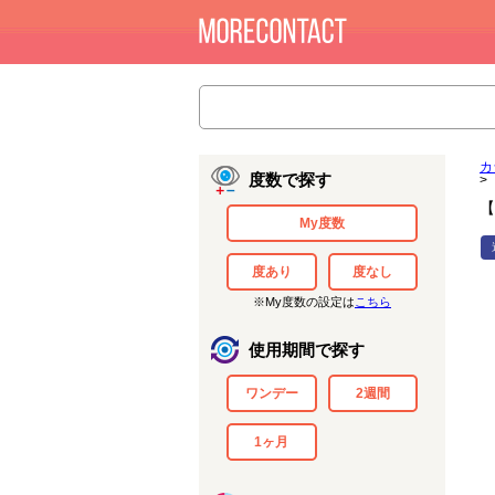
カ
度数で探す
>
【
My度数
度あり
度なし
※My度数の設定は
こちら
使用期間で探す
ワンデー
2週間
1ヶ月