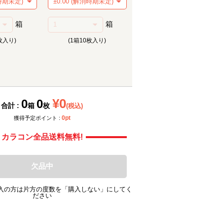
箱
箱
枚入り)
(1箱10枚入り)
メーカー提供画像
メーカ
¥0
0
0
合計 :
箱
枚
(税込)
0pt
獲得予定ポイント :
カラコン全品送料無料!
欠品中
入の方は片方の度数を「購入しない」にしてく
ださい