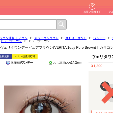
お買い物ガイド
メ
ラコン通販 モアコン
>
カラーコンタクト
>
度あり・度なし
>
ワンデー
>
ピュアブラウン
>
ピュアブラウン
ヴェリタワンデーピュアブラウン(VERITA 1day Pure Brown)】カ
ヴェリタワ
送料無料
ポスト投函対応可
ワンデー
14.2mm
使用期間
レンズ直径(DIA)
¥1,200