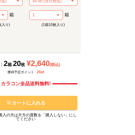
箱
箱
枚入り)
(1箱10枚入り)
メーカー提供画像
メーカ
¥2,640
2
20
 :
箱
枚
(税込)
26pt
獲得予定ポイント :
カラコン全品送料無料!
カートに入れる
購入の方は片方の度数を「購入しない」にし
てください