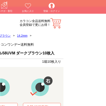
ルマガ・割引
お気に入り
登録・ログイン
カラコン全品送料無料
会員登録で更にお得！
ブラウン
>
14.2mm
>
)】カラコンワンデー送料無料
58UVM ダークブラウン10枚入
1箱10枚入り