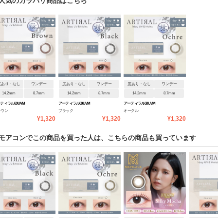
人気のカラバリ商品はこちら
度あり・なし
ワンデー
度あり・なし
ワンデー
度あり・なし
ワンデー
14.2mm
8.7mm
14.2mm
8.7mm
14.2mm
8.7mm
ティラル58UVM
アーティラル58UVM
アーティラル58UVM
ラウン
ブラック
オークル
¥1,320
¥1,320
¥1,320
モアコンでこの商品を買った人は、こちらの商品も買っています