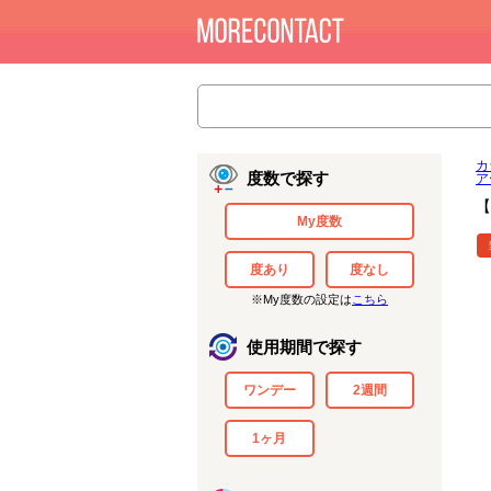
カ
度数で探す
ア
【
My度数
度あり
度なし
※My度数の設定は
こちら
使用期間で探す
ワンデー
2週間
1ヶ月