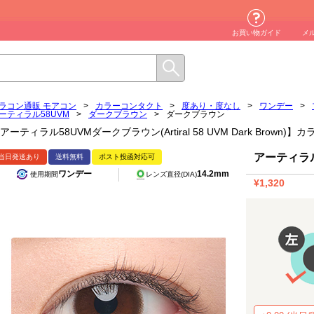
お買い物ガイド
メ
ラコン通販 モアコン
>
カラーコンタクト
>
度あり・度なし
>
ワンデー
>
ーティラル58UVM
>
ダークブラウン
>
ダークブラウン
アーティラル58UVMダークブラウン(Artiral 58 UVM Dark Brown
アーティラル
当日発送あり
送料無料
ポスト投函対応可
ワンデー
14.2mm
使用期間
レンズ直径(DIA)
¥1,320