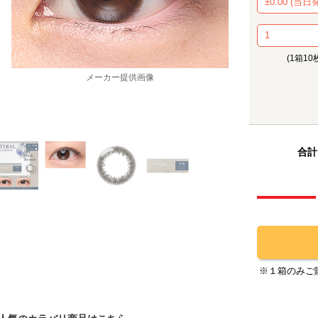
(1箱10
メーカー提供画像
合計
※１箱のみご