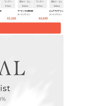
ワンデー
度あり・なし
ワンデー
度あり・なし
2週間
度あり・なし
2週間
8.7mm
14.2mm
8.7mm
14.0mm
8.7mm
14.0mm
8.6mm
M
アーティラル58UVM
ピュアアクア リング 2week 55
アーティラル2ウィークUVM
ダークブラウン
ダークブラウン
ダークブラウン
¥1,320
¥2,640
¥1,526
¥2