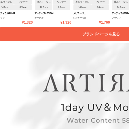
度あり・なし
ワンデー
度あり・なし
ワンデー
度あり・なし
ワンデー
度あり・なし
14.2mm
8.7mm
14.2mm
8.7mm
14.0mm
8.6mm
14.2mm
ティラル58UVM
アーティラル58UVM
メビラージュ
アーティラル58UV
ラック
オークル
シルキーモカ
ブラウン
¥1,320
¥1,320
¥1,760
ブランドページを見る